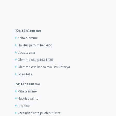
Keitä olemme
Keitä olemme
Hallitus ja toimihenkilöt
Vuositeema
Olemme osa piiriä 1430
Olemme osa kansainvälistä Rotarya
Ilo esitellä
Mitä teemme
Mitä teemme
Nuorisovaihto
Projektit
Varainhankinta ja lahjoitukset