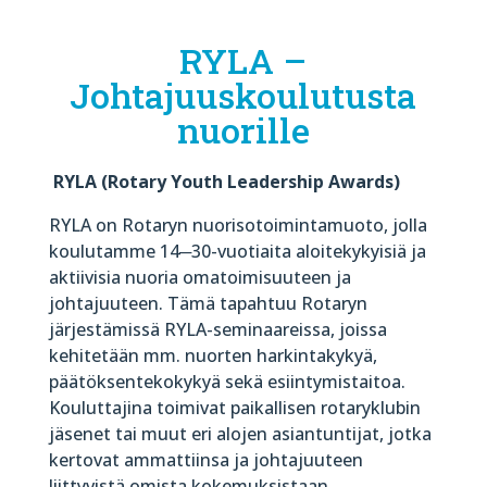
RYLA –
Johtajuuskoulutusta
nuorille
RYLA (Rotary Youth Leadership Awards)
RYLA on Rotaryn nuorisotoimintamuoto, jolla
koulutamme 14
─
30-vuotiaita aloitekykyisiä ja
aktiivisia nuoria omatoimisuuteen ja
johtajuuteen. Tämä tapahtuu Rotaryn
järjestämissä RYLA-seminaareissa, joissa
kehitetään mm. nuorten harkintakykyä,
päätöksentekokykyä sekä esiintymistaitoa.
Kouluttajina toimivat paikallisen rotaryklubin
jäsenet tai muut eri alojen asiantuntijat, jotka
kertovat ammattiinsa ja johtajuuteen
liittyvistä omista kokemuksistaan.