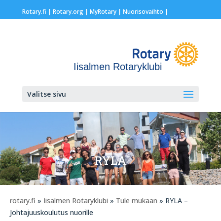
Rotary.fi
|
Rotary.org
|
MyRotary |
Nuorisovaihto
|
Iisalmen Rotaryklubi
Valitse sivu
RYLA
rotary.fi
»
Iisalmen Rotaryklubi
»
Tule mukaan
» RYLA –
Johtajuuskoulutus nuorille