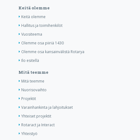
Keitä olemme
Keitä olemme
Hallitus ja toimihenkilöt
Vuositeema
Olemme osa piiriä 1430
Olemme osa kansainvälistä Rotarya
Ilo esitellä
Mitä teemme
Mitä teemme
Nuorisovaihto
Projektit
Varainhankinta ja lahjoitukset
Yhteiset projektit
Rotaract ja Interact
Yhteistyö