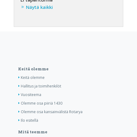
Näytä kaikki
Keitä olemme
Keitä olemme
Hallitus ja toimihenkilöt
Vuositeema
Olemme osa piiriä 1430
Olemme osa kansainvälistä Rotarya
Ilo esitellä
Mitä teemme