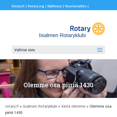
Rotary.fi
|
Rotary.org
|
MyRotary |
Nuorisovaihto
|
Iisalmen Rotaryklubi
Valitse sivu
Olemme osa piiriä 1430
rotary.fi
»
Iisalmen Rotaryklubi
»
Keitä olemme
» Olemme osa
piiriä 1430