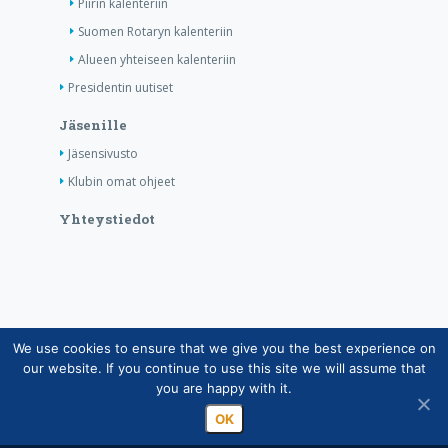
Piirin kalenteriin
Suomen Rotaryn kalenteriin
Alueen yhteiseen kalenteriin
Presidentin uutiset
Jäsenille
Jäsensivusto
Klubin omat ohjeet
Yhteystiedot
We use cookies to ensure that we give you the best experience on
Copyright © Suomen Rotarypalvelu ry 2026 |
our website. If you continue to use this site we will assume that
Jäsentietojärjestelmän tietosuojaseloste
|
Henkilötietojen
you are happy with it.
käsittely Rotarytoiminnassa
OK