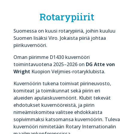
Rotarypiirit
Suomessa on kuusi rotarypiiriä, joihin kuuluu
Suomen lisäksi Viro. Jokaista piiriä johtaa
piirikuvernööri.
Oman piirimme D1430 kuvernööri
toimintavuotena 2025–2026 on
DG Atte von
Wright
Kuopion Veljmies-rotaryklubista.
Kuvernöörin tukena toimivat piirineuvosto,
komiteat ja toimikunnat sekä piirin eri
alueiden apulaiskuvernöörit. Klubit tekevät
ehdotukset kuvernööreistä, ja piirin
nimeämiskomitea valitsee ehdokkaista
sopivimmaksi katsomansa kuvernöörin. Tuleva
kuvernööri nimitetään Rotary Internationalin
maailmankonferenssissa.