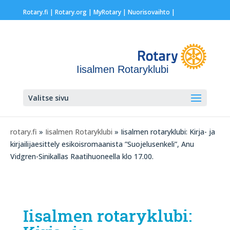
Rotary.fi
|
Rotary.org
|
MyRotary |
Nuorisovaihto
|
Iisalmen Rotaryklubi
Valitse sivu
rotary.fi
»
Iisalmen Rotaryklubi
» Iisalmen rotaryklubi: Kirja- ja
kirjailijaesittely esikoisromaanista ”Suojelusenkeli”, Anu
Vidgren-Sinikallas Raatihuoneella klo 17.00.
Iisalmen rotaryklubi: