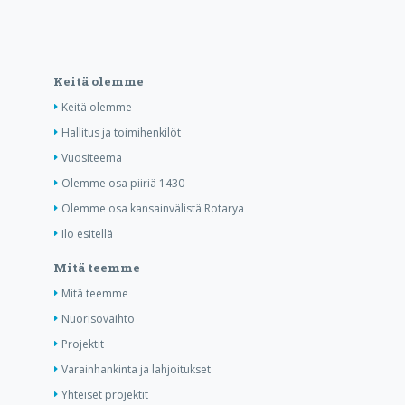
Keitä olemme
Keitä olemme
Hallitus ja toimihenkilöt
Vuositeema
Olemme osa piiriä 1430
Olemme osa kansainvälistä Rotarya
Ilo esitellä
Mitä teemme
Mitä teemme
Nuorisovaihto
Projektit
Varainhankinta ja lahjoitukset
Yhteiset projektit