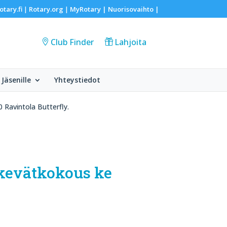
otary.fi
Rotary.org
MyRotary |
Nuorisovaihto
|
|
|
Club Finder
Lahjoita
Jäsenille
Yhteystiedot
0 Ravintola Butterfly.
/kevätkokous ke