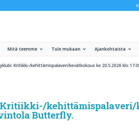
R
Mitä teemme
Tule mukaan
Ajankohtaista
yklubi: Kritiikki-/kehittämispalaveri/kevätkokous ke 20.5.2026 klo 17.0
 Kritiikki-/kehittämispalaveri
vintola Butterfly.