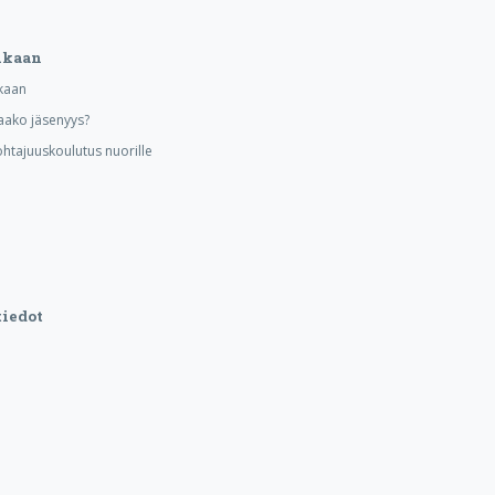
ukaan
kaan
aako jäsenyys?
ohtajuuskoulutus nuorille
iedot