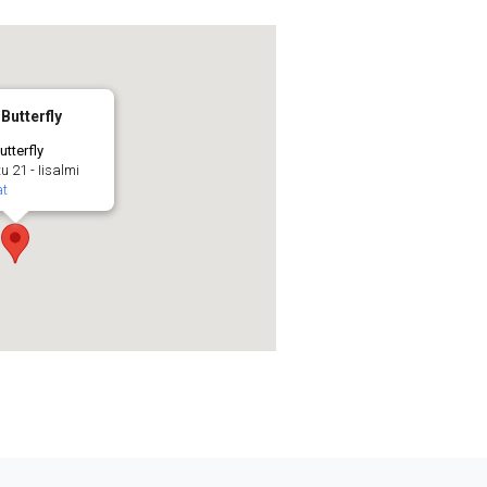
Butterfly
utterfly
 21 - Iisalmi
t