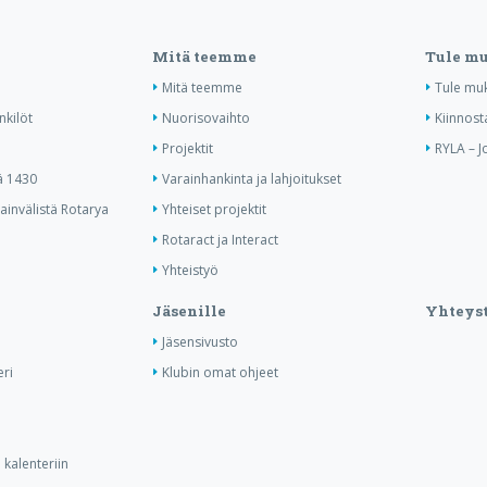
Mitä teemme
Tule m
Mitä teemme
Tule mu
nkilöt
Nuorisovaihto
Kiinnost
Projektit
RYLA – J
ä 1430
Varainhankinta ja lahjoitukset
invälistä Rotarya
Yhteiset projektit
Rotaract ja Interact
Yhteistyö
Jäsenille
Yhteyst
Jäsensivusto
ri
Klubin omat ohjeet
kalenteriin