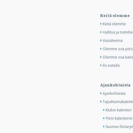
Keitä olemme
Keitä olemme
Hallitus ja toimihe
Vuositeema
Olemme osa piiri
Olemme osa kansa
Ilo esitellä
Ajankohtaista
Ajankohtaista
Tapahtumakalente
Klubin kalenteri
Piirin kalenteriin
Suomen Rotaryn 