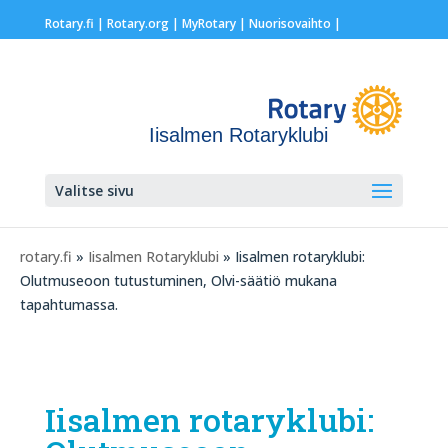
Rotary.fi
|
Rotary.org
|
MyRotary |
Nuorisovaihto
|
Iisalmen Rotaryklubi
Valitse sivu
rotary.fi
»
Iisalmen Rotaryklubi
» Iisalmen rotaryklubi:
Olutmuseoon tutustuminen, Olvi-säätiö mukana
tapahtumassa.
Iisalmen rotaryklubi: