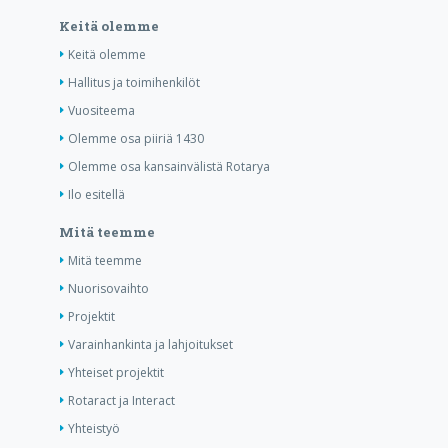
Keitä olemme
Keitä olemme
Hallitus ja toimihenkilöt
Vuositeema
Olemme osa piiriä 1430
Olemme osa kansainvälistä Rotarya
Ilo esitellä
Mitä teemme
Mitä teemme
Nuorisovaihto
Projektit
Varainhankinta ja lahjoitukset
Yhteiset projektit
Rotaract ja Interact
Yhteistyö