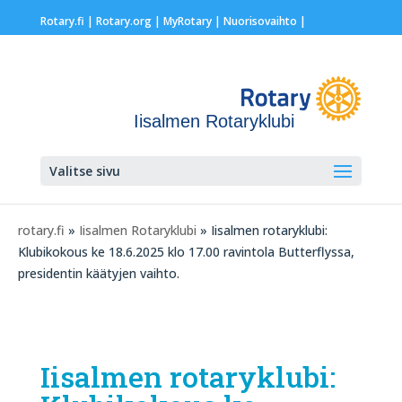
Rotary.fi
|
Rotary.org
|
MyRotary |
Nuorisovaihto
|
Iisalmen Rotaryklubi
Valitse sivu
rotary.fi
»
Iisalmen Rotaryklubi
» Iisalmen rotaryklubi:
Klubikokous ke 18.6.2025 klo 17.00 ravintola Butterflyssa,
presidentin käätyjen vaihto.
Iisalmen rotaryklubi: