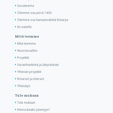
Vuositeema
Olemme osa piiriä 1430
Olemme osa kansainvälistä Rotarya
Ilo esitellä
Mitä teemme
Mitä teemme
Nuorisovaihto
Projektit
Varainhankinta ja lahjoitukset
Yhteiset projektit
Rotaract ja Interact
Yhteistyö
Tule mukaan
Tule mukaan
Kiinnostaako jäsenyys?