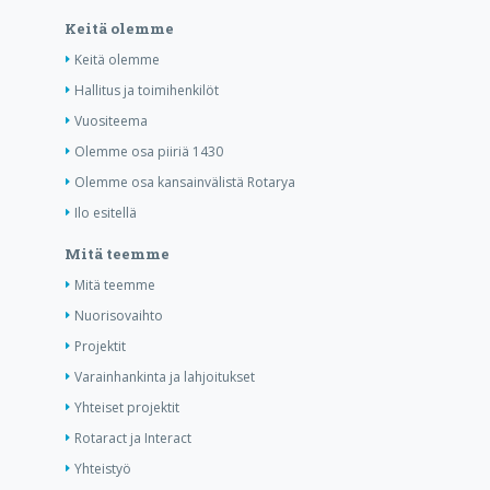
Keitä olemme
Keitä olemme
Hallitus ja toimihenkilöt
Vuositeema
Olemme osa piiriä 1430
Olemme osa kansainvälistä Rotarya
Ilo esitellä
Mitä teemme
Mitä teemme
Nuorisovaihto
Projektit
Varainhankinta ja lahjoitukset
Yhteiset projektit
Rotaract ja Interact
Yhteistyö