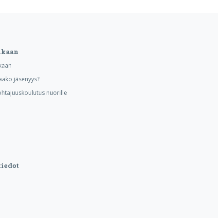
ukaan
kaan
aako jäsenyys?
ohtajuuskoulutus nuorille
iedot