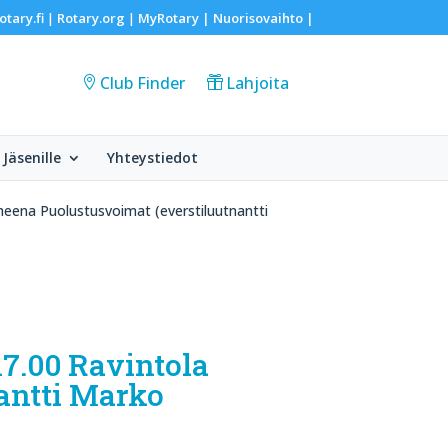
otary.fi
Rotary.org
MyRotary |
Nuorisovaihto
|
|
|
Club Finder
Lahjoita
Jäsenille
Yhteystiedot
aiheena Puolustusvoimat (everstiluutnantti
17.00 Ravintola
nantti Marko