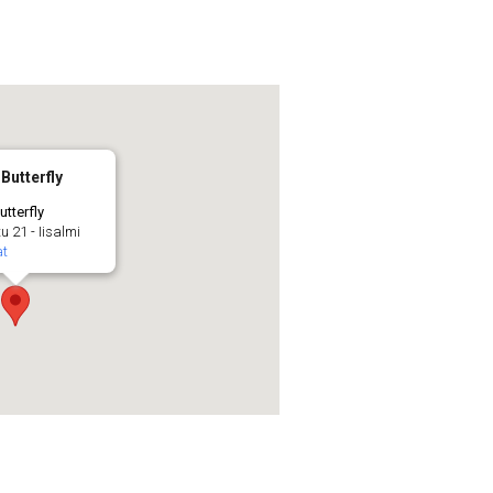
Butterfly
utterfly
 21 - Iisalmi
t