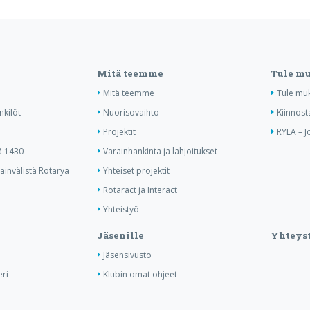
Mitä teemme
Tule m
Mitä teemme
Tule mu
nkilöt
Nuorisovaihto
Kiinnost
Projektit
RYLA – J
ä 1430
Varainhankinta ja lahjoitukset
invälistä Rotarya
Yhteiset projektit
Rotaract ja Interact
Yhteistyö
Jäsenille
Yhteyst
Jäsensivusto
ri
Klubin omat ohjeet