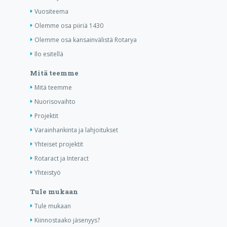
Vuositeema
Olemme osa piiriä 1430
Olemme osa kansainvälistä Rotarya
Ilo esitellä
Mitä teemme
Mitä teemme
Nuorisovaihto
Projektit
Varainhankinta ja lahjoitukset
Yhteiset projektit
Rotaract ja Interact
Yhteistyö
Tule mukaan
Tule mukaan
Kiinnostaako jäsenyys?