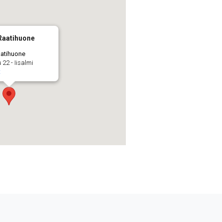
 Raatihuone
aatihuone
22 - Iisalmi
t