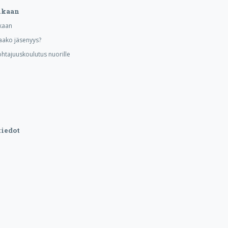
ukaan
kaan
aako jäsenyys?
ohtajuuskoulutus nuorille
iedot