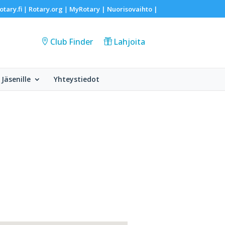
otary.fi
Rotary.org
MyRotary |
Nuorisovaihto
|
|
|
Club Finder
Lahjoita
Jäsenille
Yhteystiedot