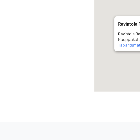
Ravintola
Ravintola R
Kauppakatu 
Tapahtuma