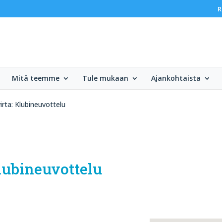
R
Mitä teemme
Tule mukaan
Ajankohtaista
irta: Klubineuvottelu
Klubineuvottelu