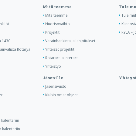
Mitä teemme
Tule m
Mitä teemme
Tule mu
nkilöt
Nuorisovaihto
Kiinnost
Projektit
RYLA – J
ä 1430
Varainhankinta ja lahjoitukset
invälistä Rotarya
Yhteiset projektit
Rotaract ja Interact
Yhteistyö
Jäsenille
Yhteyst
Jäsensivusto
ri
Klubin omat ohjeet
kalenteriin
 kalenteriin