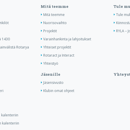
Mitä teemme
Tule m
Mitä teemme
Tule mu
nkilöt
Nuorisovaihto
Kiinnost
Projektit
RYLA – J
ä 1430
Varainhankinta ja lahjoitukset
invälistä Rotarya
Yhteiset projektit
Rotaract ja Interact
Yhteistyö
Jäsenille
Yhteyst
Jäsensivusto
ri
Klubin omat ohjeet
kalenteriin
 kalenteriin