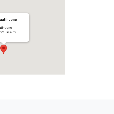
Raatihuone
atihuone
2 - Iisalmi