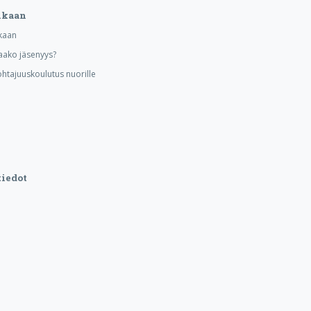
ukaan
kaan
aako jäsenyys?
ohtajuuskoulutus nuorille
iedot