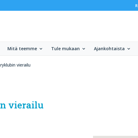
R
Mitä teemme
Tule mukaan
Ajankohtaista
yklubin vierailu
n vierailu