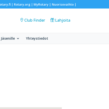
otary.fi
Rotary.org
MyRotary |
Nuorisovaihto
|
|
|
Club Finder
Lahjoita
Jäsenille
Yhteystiedot