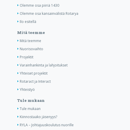
Olemme osa piiriä 1430
Olemme osa kansainvälistä Rotarya
Ilo esitellä
Mitä teemme
Mitä teemme
Nuorisovaihto
Projektit
Varainhankinta ja lahjoitukset
Yhteiset projektit
Rotaract ja Interact
Yhteistyö
Tule mukaan
Tule mukaan
Kiinnostaako jäsenyys?
RYLA – Johtajuuskoulutus nuorille