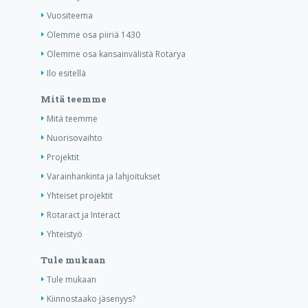
Vuositeema
Olemme osa piiriä 1430
Olemme osa kansainvälistä Rotarya
Ilo esitellä
Mitä teemme
Mitä teemme
Nuorisovaihto
Projektit
Varainhankinta ja lahjoitukset
Yhteiset projektit
Rotaract ja Interact
Yhteistyö
Tule mukaan
Tule mukaan
Kiinnostaako jäsenyys?