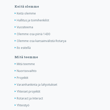
Keitä olemme
Keitä olemme
Hallitus ja toimihenkilöt
Vuositeema
Olemme osa piiriä 1430
Olemme osa kansainvälistä Rotarya
Ilo esitellä
Mitä teemme
Mitä teemme
Nuorisovaihto
Projektit
Varainhankinta ja lahjoitukset
Yhteiset projektit
Rotaract ja Interact
Yhteistyö