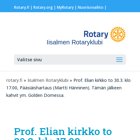
Rotary.fi
|
Rotary.org
|
MyRotary |
Nuorisovaihto
|
Iisalmen Rotaryklubi
Valitse sivu
rotary.fi
»
Iisalmen Rotaryklubi
» Prof. Elian kirkko to 30.3. klo
17.00, Pääsiäishartaus (Martti Hänninen). Tämän jälkeen
kahvit ym. Golden Domessa.
Prof. Elian kirkko to