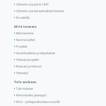
Olemme osa piiriä 1430
Olemme osa kansainvälistä Rotarya
Ilo esitellä
Mitä teemme
Mitä teemme
Nuorisovaihto
Projektit
Varainhankinta ja lahjoitukset
Yhteiset projektit
Rotaract ja Interact
Yhteistyö
Tule mukaan
Tule mukaan
Kiinnostaako jäsenyys?
RYLA – Johtajuuskoulutus nuorille