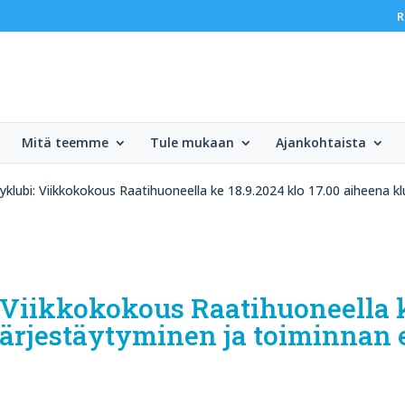
R
Mitä teemme
Tule mukaan
Ajankohtaista
yklubi: Viikkokokous Raatihuoneella ke 18.9.2024 klo 17.00 aiheena kl
 Viikkokokous Raatihuoneella k
järjestäytyminen ja toiminnan e