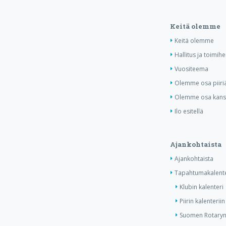
Keitä olemme
Keitä olemme
Hallitus ja toimihe
Vuositeema
Olemme osa piiri
Olemme osa kansa
Ilo esitellä
Ajankohtaista
Ajankohtaista
Tapahtumakalente
Klubin kalenteri
Piirin kalenteriin
Suomen Rotaryn 