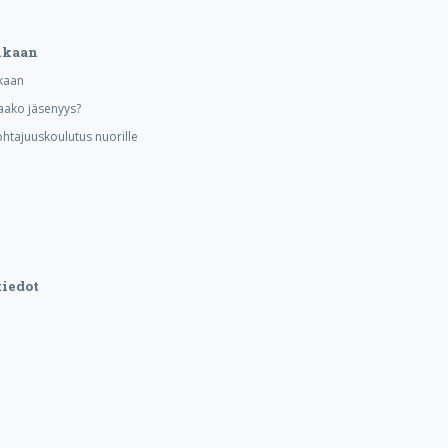
ukaan
kaan
aako jäsenyys?
ohtajuuskoulutus nuorille
iedot