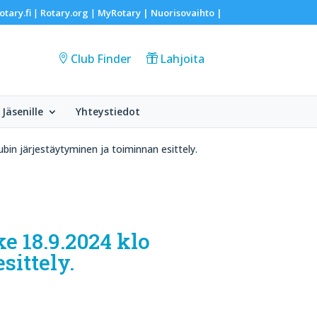
otary.fi
Rotary.org
MyRotary |
Nuorisovaihto
|
|
|
Club Finder
Lahjoita
Jäsenille
Yhteystiedot
ubin järjestäytyminen ja toiminnan esittely.
e 18.9.2024 klo
sittely.