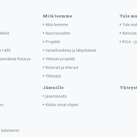
Mitä teemme
Tule m
Mitä teemme
Tule mu
nkilöt
Nuorisovaihto
Kiinnost
Projektit
RYLA – J
ä 1430
Varainhankinta ja lahjoitukset
invälistä Rotarya
Yhteiset projektit
Rotaract ja Interact
Yhteistyö
Jäsenille
Yhteyst
Jäsensivusto
ri
Klubin omat ohjeet
kalenteriin