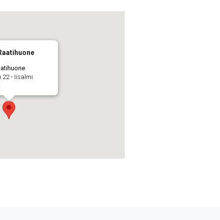
 Raatihuone
aatihuone
22 - Iisalmi
t