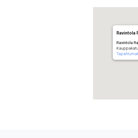
Ravintola
Ravintola R
Kauppakatu 
Tapahtuma