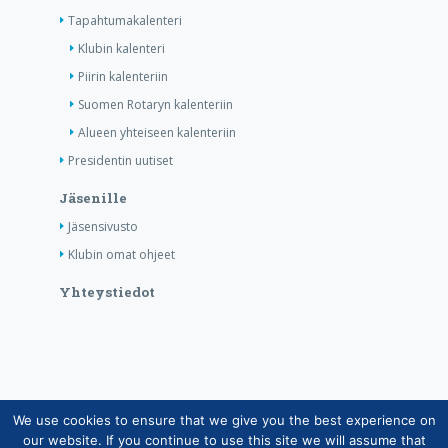
Tapahtumakalenteri
Klubin kalenteri
Piirin kalenteriin
Suomen Rotaryn kalenteriin
Alueen yhteiseen kalenteriin
Presidentin uutiset
Jäsenille
Jäsensivusto
Klubin omat ohjeet
Yhteystiedot
We use cookies to ensure that we give you the best experience on
Copyright © Suomen Rotarypalvelu ry 2026 |
our website. If you continue to use this site we will assume that
Jäsentietojärjestelmän tietosuojaseloste
|
Henkilötietojen