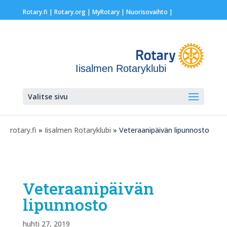
Rotary.fi
|
Rotary.org
|
MyRotary |
Nuorisovaihto
|
Iisalmen Rotaryklubi
Valitse sivu
rotary.fi
»
Iisalmen Rotaryklubi
» Veteraanipäivän lipunnosto
Veteraanipäivän
lipunnosto
huhti 27, 2019