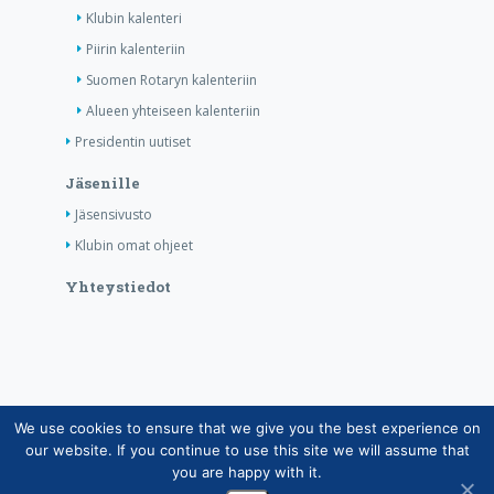
Klubin kalenteri
Piirin kalenteriin
Suomen Rotaryn kalenteriin
Alueen yhteiseen kalenteriin
Presidentin uutiset
Jäsenille
Jäsensivusto
Klubin omat ohjeet
Yhteystiedot
We use cookies to ensure that we give you the best experience on
Copyright © Suomen Rotarypalvelu ry 2026 |
our website. If you continue to use this site we will assume that
Jäsentietojärjestelmän tietosuojaseloste
|
Henkilötietojen
you are happy with it.
käsittely Rotarytoiminnassa