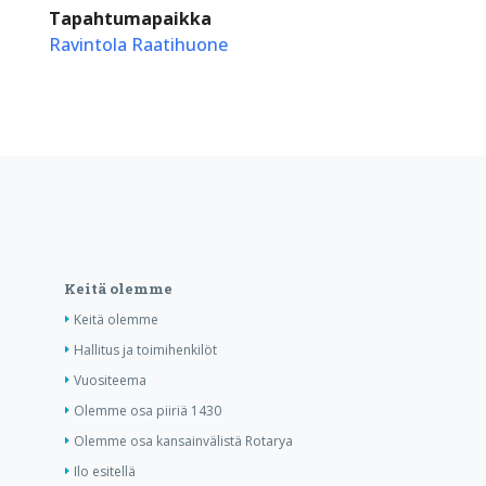
Tapahtumapaikka
Ravintola Raatihuone
Keitä olemme
Keitä olemme
Hallitus ja toimihenkilöt
Vuositeema
Olemme osa piiriä 1430
Olemme osa kansainvälistä Rotarya
Ilo esitellä