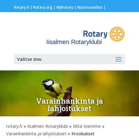
Rotary.fi
|
Rotary.org
|
MyRotary |
Nuorisovaihto
|
Iisalmen Rotaryklubi
Valitse sivu
Varainhankinta ja
lahjoitukset
rotary.fi
»
Iisalmen Rotaryklubi
»
Mitä teemme
»
Varainhankinta ja lahjoitukset
» Krookukset