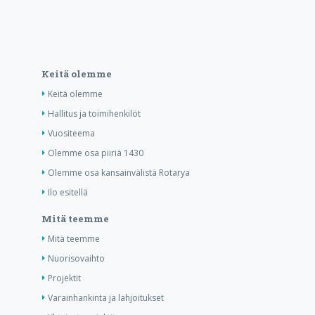
Keitä olemme
Keitä olemme
Hallitus ja toimihenkilöt
Vuositeema
Olemme osa piiriä 1430
Olemme osa kansainvälistä Rotarya
Ilo esitellä
Mitä teemme
Mitä teemme
Nuorisovaihto
Projektit
Varainhankinta ja lahjoitukset