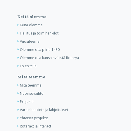
Keitä olemme
Keitä olemme
Hallitus ja toimihenkilöt
Vuositeema
Olemme osa piiriä 1430
Olemme osa kansainvälistä Rotarya
Ilo esitellä
Mitä teemme
Mitä teemme
Nuorisovaihto
Projektit
Varainhankinta ja lahjoitukset
Yhteiset projektit
Rotaract ja Interact