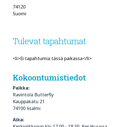
74120
Suomi
Tulevat tapahtumat
<li>Ei tapahtumia tässä paikassa</li>
Kokoontumistiedot
Paikka:
Ravintola Butterfly
Kauppakatu 21
74100 Iisalmi
Aika:
Keskiviikkoisin klo 17.00 - 18.30. Kesäkuussa