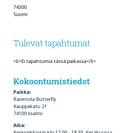
74300
Suomi
Tulevat tapahtumat
<li>Ei tapahtumia tässä paikassa</li>
Kokoontumistiedot
Paikka:
Ravintola Butterfly
Kauppakatu 21
74100 Iisalmi
Aika:
Keskiviikkoisin klo 17.00 - 18.30. Kesäkuussa