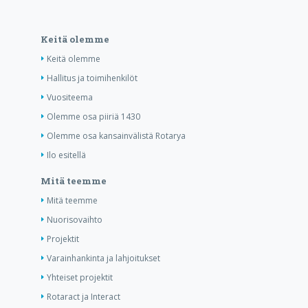
Keitä olemme
Keitä olemme
Hallitus ja toimihenkilöt
Vuositeema
Olemme osa piiriä 1430
Olemme osa kansainvälistä Rotarya
Ilo esitellä
Mitä teemme
Mitä teemme
Nuorisovaihto
Projektit
Varainhankinta ja lahjoitukset
Yhteiset projektit
Rotaract ja Interact