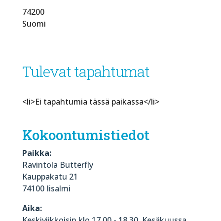
74200
Suomi
Tulevat tapahtumat
<li>Ei tapahtumia tässä paikassa</li>
Kokoontumistiedot
Paikka:
Ravintola Butterfly
Kauppakatu 21
74100 Iisalmi
Aika:
Keskiviikkoisin klo 17.00 - 18.30. Kesäkuussa