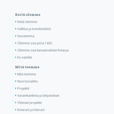
Keitä olemme
Keitä olemme
Hallitus ja toimihenkilöt
Vuositeema
Olemme osa piiriä 1430
Olemme osa kansainvälistä Rotarya
Ilo esitellä
Mitä teemme
Mitä teemme
Nuorisovaihto
Projektit
Varainhankinta ja lahjoitukset
Yhteiset projektit
Rotaract ja Interact