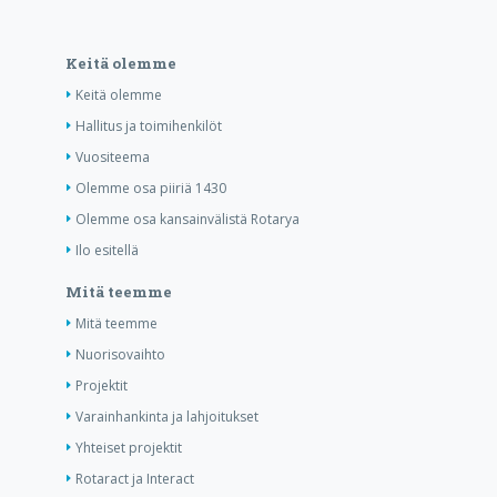
Keitä olemme
Keitä olemme
Hallitus ja toimihenkilöt
Vuositeema
Olemme osa piiriä 1430
Olemme osa kansainvälistä Rotarya
Ilo esitellä
Mitä teemme
Mitä teemme
Nuorisovaihto
Projektit
Varainhankinta ja lahjoitukset
Yhteiset projektit
Rotaract ja Interact