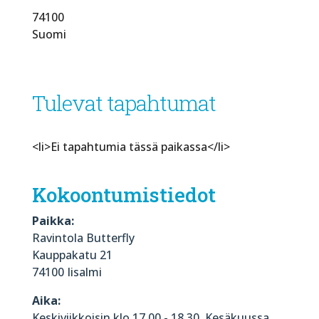
74100
Suomi
Tulevat tapahtumat
<li>Ei tapahtumia tässä paikassa</li>
Kokoontumistiedot
Paikka:
Ravintola Butterfly
Kauppakatu 21
74100 Iisalmi
Aika:
Keskiviikkoisin klo 17.00 - 18.30. Kesäkuussa