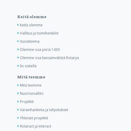
Keitä olemme
Keitä olemme
Hallitus ja toimihenkilöt
Vuositeema
Olemme osa piiriä 1430
Olemme osa kansainvälistä Rotarya
Ilo esitellä
Mitä teemme
Mitä teemme
Nuorisovaihto
Projektit
Varainhankinta ja lahjoitukset
Yhteiset projektit
Rotaract ja Interact