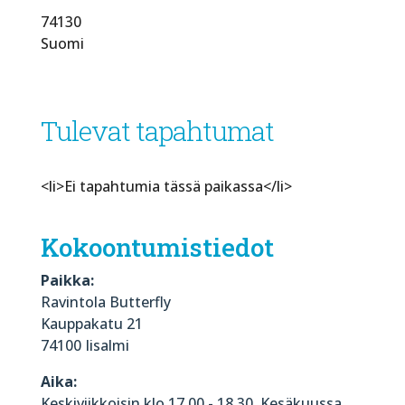
74130
Suomi
Tulevat tapahtumat
<li>Ei tapahtumia tässä paikassa</li>
Kokoontumistiedot
Paikka:
Ravintola Butterfly
Kauppakatu 21
74100 Iisalmi
Aika:
Keskiviikkoisin klo 17.00 - 18.30. Kesäkuussa